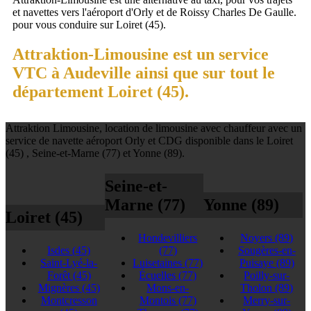
et navettes vers l'aéroport d'Orly et de Roissy Charles De Gaulle.
pour vous conduire sur Loiret (45).
Attraktion-Limousine est un service
VTC à Audeville ainsi que sur tout le
département Loiret (45).
Attraktion Limousine, location de limousine avec chauffeur avec un
service de navette aéroport Orly et CDG disponible dans le Loiret
(45) , Seine-et-Marne (77) et Yonne (89).
Seine-et-
Marne (77)
Yonne (89)
Loiret (45)
Hondevilliers
Noyers
(89)
Isdes
(45)
(77)
Sougères-en-
Saint-Lyé-la-
Luisetaines
(77)
Puisaye
(89)
Forêt
(45)
Écuelles
(77)
Poilly-sur-
Mignères
(45)
Mons-en-
Tholon
(89)
Montcresson
Montois
(77)
Merry-sur-