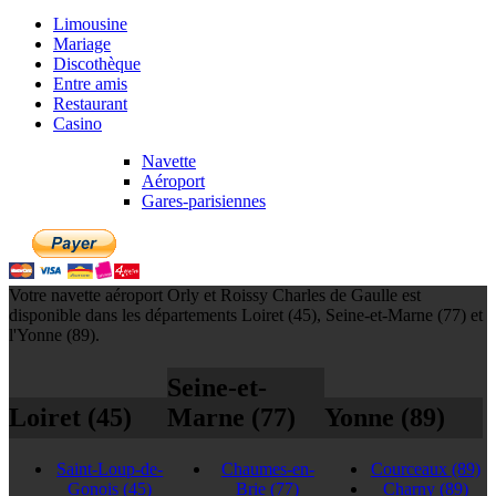
Limousine
Mariage
Discothèque
Entre amis
Restaurant
Casino
Navette
Aéroport
Gares-parisiennes
Votre navette aéroport Orly et Roissy Charles de Gaulle est
disponible dans les départements Loiret (45), Seine-et-Marne (77) et
l'Yonne (89).
Seine-et-
Loiret (45)
Marne (77)
Yonne (89)
Saint-Loup-de-
Chaumes-en-
Courceaux
(89)
Gonois
(45)
Brie
(77)
Charny
(89)