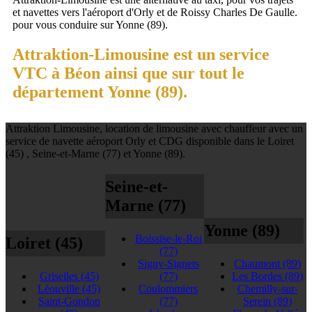
et navettes vers l'aéroport d'Orly et de Roissy Charles De Gaulle.
pour vous conduire sur Yonne (89).
Attraktion-Limousine est un service
VTC à Béon ainsi que sur tout le
département Yonne (89).
Attraktion Limousine, location de limousine avec chauffeur avec un
service de navette aéroport Orly et CDG disponible dans le Loiret
(45) , Seine-et-Marne (77) et Yonne (89).
Seine-et-
Marne (77)
Yonne (89)
Boissise-le-Roi
Loiret (45)
(77)
Signy-Signets
Chaumont
(89)
Griselles
(45)
(77)
Les Bordes
(89)
Léouville
(45)
Coulommiers
Chemilly-sur-
Saint-Gondon
(77)
Serein
(89)