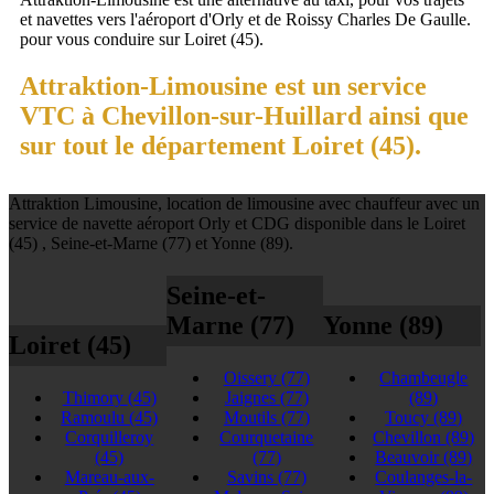
et navettes vers l'aéroport d'Orly et de Roissy Charles De Gaulle.
pour vous conduire sur Loiret (45).
Attraktion-Limousine est un service
VTC à Chevillon-sur-Huillard ainsi que
sur tout le département Loiret (45).
Attraktion Limousine, location de limousine avec chauffeur avec un
service de navette aéroport Orly et CDG disponible dans le Loiret
(45) , Seine-et-Marne (77) et Yonne (89).
Seine-et-
Marne (77)
Yonne (89)
Loiret (45)
Oissery
(77)
Chambeugle
Thimory
(45)
Jaignes
(77)
(89)
Ramoulu
(45)
Moutils
(77)
Toucy
(89)
Corquilleroy
Courquetaine
Chevillon
(89)
(45)
(77)
Beauvoir
(89)
Mareau-aux-
Savins
(77)
Coulanges-la-