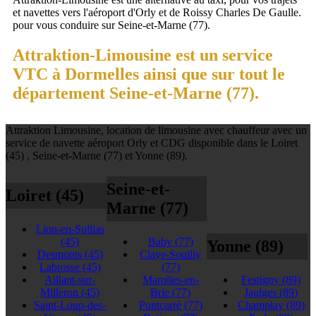
et navettes vers l'aéroport d'Orly et de Roissy Charles De Gaulle.
pour vous conduire sur Seine-et-Marne (77).
Attraktion-Limousine est un service
VTC à Dormelles ainsi que sur tout le
département Seine-et-Marne (77).
Attraktion Limousine, location de limousine avec chauffeur avec un
service de navette aéroport Orly et CDG disponible dans le Loiret
(45) , Seine-et-Marne (77) et Yonne (89).
Seine-et-
Loiret (45)
Marne (77)
Lion-en-Sullias
(45)
Baby
(77)
Yonne (89)
Desmonts
(45)
Claye-Souilly
Labrosse
(45)
(77)
Aillant-sur-
Marolles-en-
Festigny
(89)
Milleron
(45)
Brie
(77)
Jaulges
(89)
Saint-Loup-des-
Pontcarré
(77)
Champlay
(89)