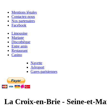
Mentions légales
Contactez-nous
Nos partenaires
Facebook
Limousine
Mariage
Discothèque
Entre amis
Restaurant
Casino
Navette
Aéroport
Gares-parisiennes
La Croix-en-Brie - Seine-et-Mar