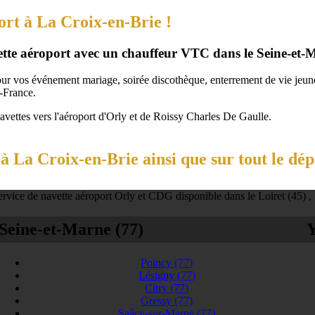
ort à La Croix-en-Brie !
vette aéroport avec un chauffeur VTC dans le Seine-et-
our vos événement mariage, soirée discothèque, enterrement de vie jeune 
-France.
navettes vers l'aéroport d'Orly et de Roissy Charles De Gaulle.
à La Croix-en-Brie ainsi que sur tout le dé
rvice de navette aéroport Orly et CDG disponible dans le Loiret (45) ,
Seine-et-Marne (77)
Y
Poincy
(77)
Lésigny
(77)
Citry
(77)
Gressy
(77)
Saâcy-sur-Marne
(77)