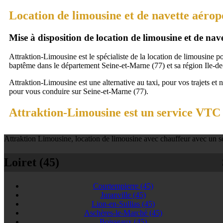
Location de limousine et de navette aérop
Mise à disposition de location de limousine et de na
Attraktion-Limousine est le spécialiste de la location de limousine p
baptême dans le département Seine-et-Marne (77) et sa région Ile-de
Attraktion-Limousine est une alternative au taxi, pour vos trajets et 
pour vous conduire sur Seine-et-Marne (77).
Attraktion-Limousine est un service VTC 
Attraktion Limousine, location de limousine avec chauffeur avec un se
Loiret (45)
Courtempierre
(45)
Juranville
(45)
Lion-en-Sullias
(45)
Aschères-le-Marché
(45)
Boisseaux
(45)