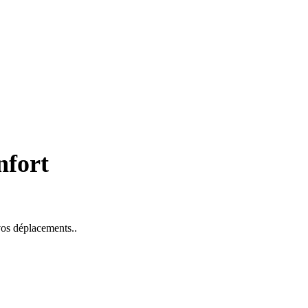
nfort
 vos déplacements..