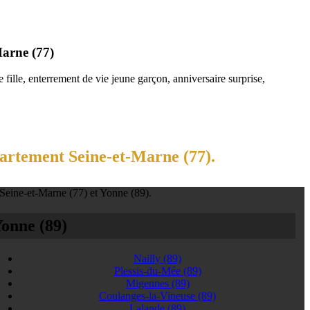
Marne (77)
fille, enterrement de vie jeune garçon, anniversaire surprise,
partement Seine-et-Marne (77).
 Seine-et-Marne (77) et Yonne (89).
onne (89)
Nailly
(89)
Plessis-du-Mée
(89)
Migennes
(89)
Coulanges-la-Vineuse
(89)
Lalande
(89)