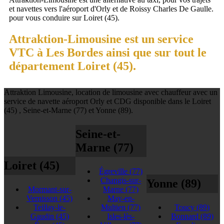
et navettes vers l'aéroport d'Orly et de Roissy Charles De Gaulle.
pour vous conduire sur Loiret (45).
Attraktion-Limousine est un service
VTC à Les Bordes ainsi que sur tout le
département Loiret (45).
Attraktion Limousine, location de limousine avec chauffeur avec un
service de navette aéroport Orly et CDG disponible dans le Loiret
(45) , Seine-et-Marne (77) et Yonne (89).
Seine-et-
Marne (77)
Loiret (45)
Égreville
(77)
Changis-sur-
Yonne (89)
Mormant-sur-
Marne
(77)
Vernisson
(45)
May-en-
Teillay-le-
Multien
(77)
Toucy
(89)
Gaudin
(45)
Isles-lès-
Bonnard
(89)