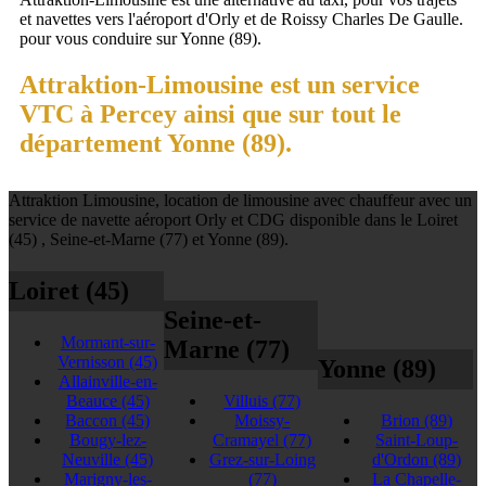
et navettes vers l'aéroport d'Orly et de Roissy Charles De Gaulle.
pour vous conduire sur Yonne (89).
Attraktion-Limousine est un service
VTC à Percey ainsi que sur tout le
département Yonne (89).
Attraktion Limousine, location de limousine avec chauffeur avec un
service de navette aéroport Orly et CDG disponible dans le Loiret
(45) , Seine-et-Marne (77) et Yonne (89).
Loiret (45)
Seine-et-
Mormant-sur-
Marne (77)
Vernisson
(45)
Yonne (89)
Allainville-en-
Beauce
(45)
Villuis
(77)
Baccon
(45)
Moissy-
Brion
(89)
Bougy-lez-
Cramayel
(77)
Saint-Loup-
Neuville
(45)
Grez-sur-Loing
d'Ordon
(89)
Marigny-les-
(77)
La Chapelle-