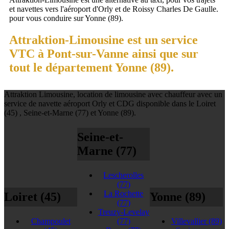
et navettes vers l'aéroport d'Orly et de Roissy Charles De Gaulle.
pour vous conduire sur Yonne (89).
Attraktion-Limousine est un service
VTC à Pont-sur-Vanne ainsi que sur
tout le département Yonne (89).
Attraktion Limousine, location de limousine avec chauffeur avec un
service de navette aéroport Orly et CDG disponible dans le Loiret
(45) , Seine-et-Marne (77) et Yonne (89).
Seine-et-
Marne (77)
Lescherolles
(77)
La Rochette
Loiret (45)
Yonne (89)
(77)
Treuzy-Levelay
Champoulet
(77)
Villevallier
(89)