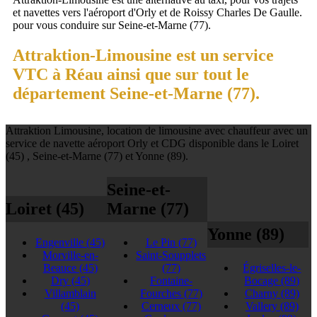
et navettes vers l'aéroport d'Orly et de Roissy Charles De Gaulle.
pour vous conduire sur Seine-et-Marne (77).
Attraktion-Limousine est un service
VTC à Réau ainsi que sur tout le
département Seine-et-Marne (77).
Attraktion Limousine, location de limousine avec chauffeur avec un
service de navette aéroport Orly et CDG disponible dans le Loiret
(45) , Seine-et-Marne (77) et Yonne (89).
Seine-et-
Loiret (45)
Marne (77)
Yonne (89)
Engenville
(45)
Le Pin
(77)
Morville-en-
Saint-Soupplets
Beauce
(45)
(77)
Égriselles-le-
Dry
(45)
Fontaine-
Bocage
(89)
Villamblain
Fourches
(77)
Charny
(89)
(45)
Cerneux
(77)
Vallery
(89)