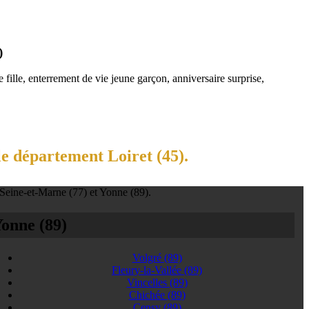
)
fille, enterrement de vie jeune garçon, anniversaire surprise,
le département Loiret (45).
 Seine-et-Marne (77) et Yonne (89).
onne (89)
Volgré
(89)
Fleury-la-Vallée
(89)
Vincelles
(89)
Chichée
(89)
Censy
(89)