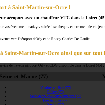
ort à Saint-Martin-sur-Ocre !
vette aéroport avec un chauffeur VTC dans le Loiret (45
our vos événement mariage, soirée discothèque, enterrement de vie jeune 
navettes vers l'aéroport d'Orly et de Roissy Charles De Gaulle.
 Saint-Martin-sur-Ocre ainsi que sur tout 
rvice de navette aéroport Orly et CDG disponible dans le Loiret (45) ,
Seine-et-Marne (77)
Y
Vaudoy-en-Brie
(77)
Balloy
(77)
Saint-Jean-les-Deux-Jumeaux
(77)
Lescherolles
(77)
Savins
(77)