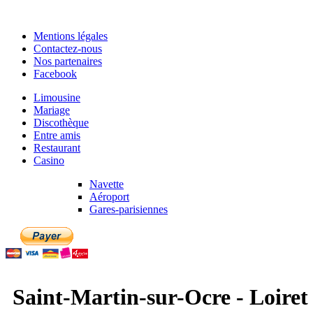
Mentions légales
Contactez-nous
Nos partenaires
Facebook
Limousine
Mariage
Discothèque
Entre amis
Restaurant
Casino
Navette
Aéroport
Gares-parisiennes
Saint-Martin-sur-Ocre - Loiret 