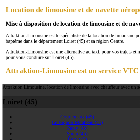
Location de limousine et de navette aérop
Mise à disposition de location de limousine et de na
Attraktion-Limousine est le spécialiste de la location de limousine p
baptême dans le département Loiret (45) et sa région Centre.
Attraktion-Limousine est une alternative au taxi, pour vos trajets et 
pour vous conduire sur Loiret (45).
Attraktion-Limousine est un service VTC à
Attraktion Limousine, location de limousine avec chauffeur avec un se
Loiret (45)
Courtemaux
(45)
Le Bignon-Mirabeau
(45)
Patay
(45)
Saran
(45)
Égry
(45)