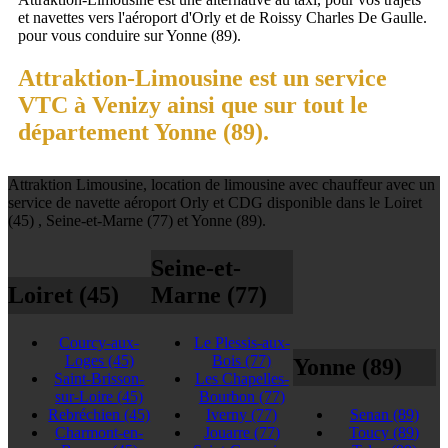
et navettes vers l'aéroport d'Orly et de Roissy Charles De Gaulle.
pour vous conduire sur Yonne (89).
Attraktion-Limousine est un service
VTC à Venizy ainsi que sur tout le
département Yonne (89).
Attraktion Limousine, location de limousine avec chauffeur avec un
service de navette aéroport Orly et CDG disponible dans le Loiret
(45) , Seine-et-Marne (77) et Yonne (89).
Seine-et-
Loiret (45)
Marne (77)
Courcy-aux-
Le Plessis-aux-
Loges
(45)
Bois
(77)
Yonne (89)
Saint-Brisson-
Les Chapelles-
sur-Loire
(45)
Bourbon
(77)
Rebréchien
(45)
Iverny
(77)
Senan
(89)
Charmont-en-
Jouarre
(77)
Toucy
(89)