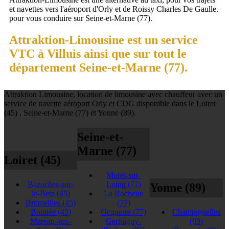
et navettes vers l'aéroport d'Orly et de Roissy Charles De Gaulle.
pour vous conduire sur Seine-et-Marne (77).
Attraktion-Limousine est un service
VTC à Villuis ainsi que sur tout le
département Seine-et-Marne (77).
Attraktion Limousine, location de limousine avec chauffeur avec un
service de navette aéroport Orly et CDG disponible dans le Loiret
(45) , Seine-et-Marne (77) et Yonne (89).
Seine-et-
Marne (77)
Loiret (45)
Moret-sur-
Bazoches-sur-
Loing
(77)
Yonne (89)
le-Betz
(45)
La Rochette
Bromeilles
(45)
(77)
Bonnée
(45)
Ocquerre
(77)
Champignelles
Mareau-aux-
Germigny-
(89)