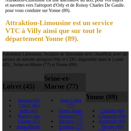
et navettes vers l'aéroport d'Orly et de Roissy Charles De Gaulle.
pour vous conduire sur Yonne (89).
Attraktion-Limousine est un service
VTC à Villy ainsi que sur tout le
département Yonne (89).
Attraktion Limousine, location de limousine avec chauffeur avec un
service de navette aéroport Orly et CDG disponible dans le Loiret
(45) , Seine-et-Marne (77) et Yonne (89).
Seine-et-
Loiret (45)
Marne (77)
Yonne (89)
Jargeau
(45)
Saint-Léger
Chécy
(45)
(77)
Isdes
(45)
Bussy-Saint-
Chichée
(89)
Marigny-les-
Georges
(77)
Chaumont
(89)
Usages
(45)
Blennes
(77)
Septfonds
(89)
Saint-Hilaire-
Vendrest
(77)
Trévilly
(89)