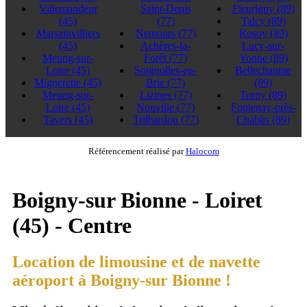
Villemandeur
Saint-Denis
Fleurigny
(89)
(45)
(77)
Talcy
(89)
Marsainvilliers
Nemours
(77)
Rosoy
(89)
(45)
Achères-la-
Lucy-sur-
Meung-sur-
Forêt
(77)
Yonne
(89)
Loire
(45)
Soignolles-en-
Bellechaume
Mignerette
(45)
Brie
(77)
(89)
Meung-sur-
Lizines
(77)
Turny
(89)
Loire
(45)
Nonville
(77)
Fontenay-près-
Tavers
(45)
Trilbardou
(77)
Chablis
(89)
Référencement réalisé par
Halocom
Boigny-sur Bionne - Loiret
(45) - Centre
Location de limousine et de navette
aéroport à Boigny-sur Bionne !