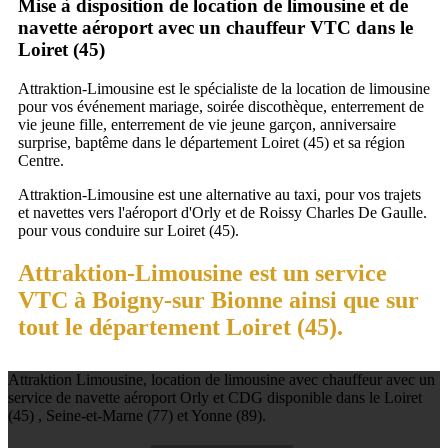
Mise à disposition de location de limousine et de
navette aéroport avec un chauffeur VTC dans le
Loiret (45)
Attraktion-Limousine est le spécialiste de la location de limousine
pour vos événement mariage, soirée discothèque, enterrement de
vie jeune fille, enterrement de vie jeune garçon, anniversaire
surprise, baptême dans le département Loiret (45) et sa région
Centre.
Attraktion-Limousine est une alternative au taxi, pour vos trajets
et navettes vers l'aéroport d'Orly et de Roissy Charles De Gaulle.
pour vous conduire sur Loiret (45).
Attraktion-Limousine est un service
VTC à Boigny-sur Bionne ainsi que sur
tout le département Loiret (45).
Attraktion Limousine, location de limousine avec chauffeur avec un
service de navette aéroport Orly et CDG disponible dans le Loiret
(45) , Seine-et-Marne (77) et Yonne (89).