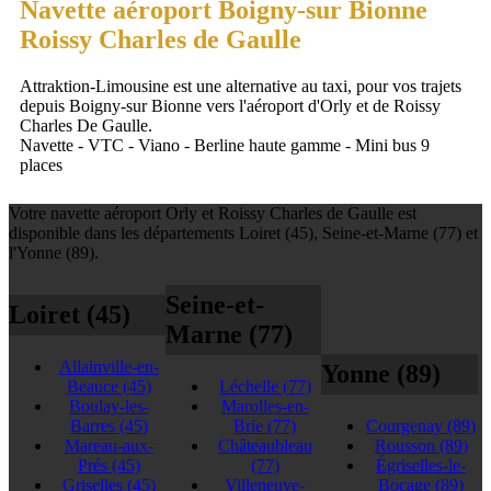
Navette aéroport Boigny-sur Bionne
Roissy Charles de Gaulle
Attraktion-Limousine est une alternative au taxi, pour vos trajets
depuis Boigny-sur Bionne vers l'aéroport d'Orly et de Roissy
Charles De Gaulle.
Navette - VTC - Viano - Berline haute gamme - Mini bus 9
places
Votre navette aéroport Orly et Roissy Charles de Gaulle est
disponible dans les départements Loiret (45), Seine-et-Marne (77) et
l'Yonne (89).
Seine-et-
Loiret (45)
Marne (77)
Allainville-en-
Yonne (89)
Beauce
(45)
Léchelle
(77)
Boulay-les-
Marolles-en-
Barres
(45)
Brie
(77)
Courgenay
(89)
Mareau-aux-
Châteaubleau
Rousson
(89)
Prés
(45)
(77)
Égriselles-le-
Griselles
(45)
Villeneuve-
Bocage
(89)