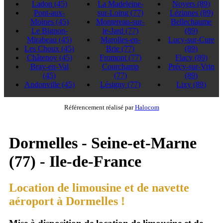
Ladon
(45)
La Madeleine-
Noyers
(89)
Pont-aux-
sur-Loing
(77)
Lézinnes
(89)
Moines
(45)
Montereau-sur-
Bellechaume
Le Bignon-
le-Jard
(77)
(89)
Mirabeau
(45)
Marolles-en-
Lucy-sur-Cure
Les Choux
(45)
Brie
(77)
(89)
Châtenoy
(45)
Fromont
(77)
Flacy
(89)
Bray-en-Val
Courchamp
Précy-sur-Vrin
(45)
(77)
(89)
Andonville
(45)
Lésigny
(77)
Lixy
(89)
Référencement réalisé par
Halocom
Dormelles - Seine-et-Marne
(77) - Ile-de-France
Location de limousine et de navette
aéroport à Dormelles !