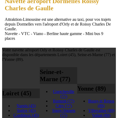
Navette aéroport Dormelles Roissy
Charles de Gaulle
Attraktion-Limousine est une alternative au taxi, pour vos trajets
depuis Dormelles vers l'aéroport d'Orly et de Roissy Charles De
Gaulle.
Navette - VTC - Viano - Berline haute gamme - Mini bus 9
places
Votre navette aéroport Orly et Roissy Charles de Gaulle est
disponible dans les départements Loiret (45), Seine-et-Marne (77) et
l'Yonne (89).
Seine-et-
Marne (77)
Yonne (89)
Guercheville
Loiret (45)
(77)
Rumont
(77)
Bussy-le Repos
Nargis
(45)
Citry
(77)
(89)
Sigloy
(45)
Signy-Signets
Villevallier
(89)
Combleux
(45)
(77)
Vallan
(89)