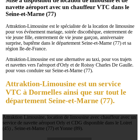
Mise à disposition de location de limousine et de
navette aéroport avec un chauffeur VTC dans le
Seine-et-Marne (77)
Attraktion-Limousine est le spécialiste de la location de limousine
pour vos événement mariage, soirée discothèque, enterrement de
vie jeune fille, enterrement de vie jeune garçon, anniversaire
surprise, baptême dans le département Seine-et-Marne (77) et sa
région Ile-de-France.
Attraktion-Limousine est une alternative au taxi, pour vos trajets
et navettes vers l'aéroport d'Orly et de Roissy Charles De Gaulle.
pour vous conduire sur Seine-et-Marne (77).
Attraktion-Limousine est un service
VTC à Dormelles ainsi que sur tout le
département Seine-et-Marne (77).
Attraktion Limousine, location de limousine avec chauffeur avec un
service de navette aéroport Orly et CDG disponible dans le Loiret
(45) , Seine-et-Marne (77) et Yonne (89).