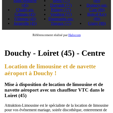
Saint-Sépulcre
Serris
(77)
(89)
(45)
Darvault
(77)
Domecy-sur-
Chailly-en-
Poligny
(77)
Cure
(89)
Gâtinais
(45)
Vendrest
(77)
Bois-d'Arcy
Villereau
(45)
Dammartin-sur-
(89)
Juranville
(45)
Tigeaux
(77)
Gigny
(89)
Référencement réalisé par
Halocom
Douchy - Loiret (45) - Centre
Location de limousine et de navette
aéroport à Douchy !
Mise à disposition de location de limousine et de
navette aéroport avec un chauffeur VTC dans le
Loiret (45)
Attraktion-Limousine est le spécialiste de la location de limousine
pour vos événement mariage, soirée discothèque, enterrement de