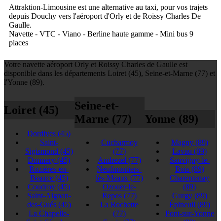
Attraktion-Limousine est une alternative au taxi, pour vos trajets
depuis Douchy vers l'aéroport d'Orly et de Roissy Charles De
Gaulle.
Navette - VTC - Viano - Berline haute gamme - Mini bus 9
places
Votre navette aéroport Orly et Roissy Charles de Gaulle est
disponible dans les départements Loiret (45), Seine-et-Marne (77) et
l'Yonne (89).
Seine-et-
Loiret (45)
Marne (77)
Yonne (89)
Dordives
(45)
Saint-
Cucharmoy
Magny
(89)
Sigismond
(45)
(77)
Lavau
(89)
Donnery
(45)
Andrezel
(77)
Sauvigny-le-
Rozières-en-
Neufmontiers-
Bois
(89)
Beauce
(45)
lès-Meaux
(77)
Charentenay
Coudroy
(45)
Ozouer-le-
(89)
Saint-Aignan-
Repos
(77)
Gurgy
(89)
des-Gués
(45)
La Rochette
Épineuil
(89)
La Chapelle-
(77)
Pont-sur-Yonne