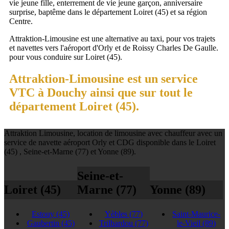
vie jeune fille, enterrement de vie jeune garçon, anniversaire
surprise, baptême dans le département Loiret (45) et sa région
Centre.
Attraktion-Limousine est une alternative au taxi, pour vos trajets
et navettes vers l'aéroport d'Orly et de Roissy Charles De Gaulle.
pour vous conduire sur Loiret (45).
Attraktion-Limousine est un service
VTC à Douchy ainsi que sur tout le
département Loiret (45).
Attraktion Limousine, location de limousine avec chauffeur avec un
service de navette aéroport Orly et CDG disponible dans le Loiret
(45) , Seine-et-Marne (77) et Yonne (89).
Seine-et-
Loiret (45)
Marne (77)
Yonne (89)
Estouy
(45)
Yèbles
(77)
Saint-Maurice-
Gaubertin
(45)
Trilbardou
(77)
le-Vieil
(89)