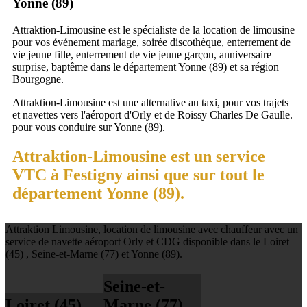
Yonne (89)
Attraktion-Limousine est le spécialiste de la location de limousine
pour vos événement mariage, soirée discothèque, enterrement de
vie jeune fille, enterrement de vie jeune garçon, anniversaire
surprise, baptême dans le département Yonne (89) et sa région
Bourgogne.
Attraktion-Limousine est une alternative au taxi, pour vos trajets
et navettes vers l'aéroport d'Orly et de Roissy Charles De Gaulle.
pour vous conduire sur Yonne (89).
Attraktion-Limousine est un service
VTC à Festigny ainsi que sur tout le
département Yonne (89).
Attraktion Limousine, location de limousine avec chauffeur avec un
service de navette aéroport Orly et CDG disponible dans le Loiret
(45) , Seine-et-Marne (77) et Yonne (89).
Seine-et-
Loiret (45)
Marne (77)