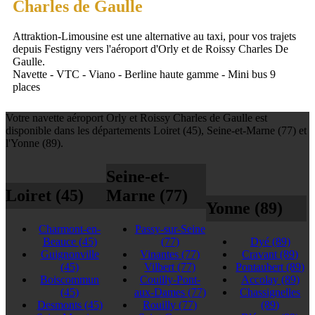
Charles de Gaulle
Attraktion-Limousine est une alternative au taxi, pour vos trajets
depuis Festigny vers l'aéroport d'Orly et de Roissy Charles De
Gaulle.
Navette - VTC - Viano - Berline haute gamme - Mini bus 9
places
Votre navette aéroport Orly et Roissy Charles de Gaulle est
disponible dans les départements Loiret (45), Seine-et-Marne (77) et
l'Yonne (89).
Seine-et-
Loiret (45)
Marne (77)
Yonne (89)
Charmont-en-
Passy-sur-Seine
Beauce
(45)
(77)
Dyé
(89)
Guignonville
Vinantes
(77)
Cravant
(89)
(45)
Vilbert
(77)
Pontaubert
(89)
Boiscommun
Couilly-Pont-
Accolay
(89)
(45)
aux-Dames
(77)
Chassignelles
Desmonts
(45)
Rouilly
(77)
(89)