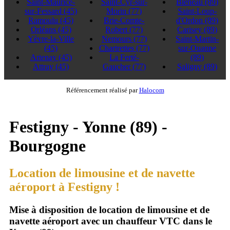
Saint-Maurice-
Saint-Cyr-sur-
Bléneau
(89)
sur-Fessard
(45)
Morin
(77)
Saint-Loup-
Ramoulu
(45)
Brie-Comte-
d'Ordon
(89)
Orléans
(45)
Robert
(77)
Carisey
(89)
Yèvre-la-Ville
Nemours
(77)
Saint-Martin-
(45)
Chartrettes
(77)
sur-Ouanne
Artenay
(45)
La Ferté-
(89)
Attray
(45)
Gaucher
(77)
Saligny
(89)
Référencement réalisé par
Halocom
Festigny - Yonne (89) -
Bourgogne
Location de limousine et de navette
aéroport à Festigny !
Mise à disposition de location de limousine et de
navette aéroport avec un chauffeur VTC dans le