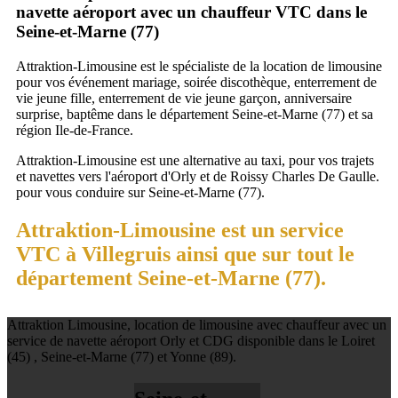
navette aéroport avec un chauffeur VTC dans le
Seine-et-Marne (77)
Attraktion-Limousine est le spécialiste de la location de limousine
pour vos événement mariage, soirée discothèque, enterrement de
vie jeune fille, enterrement de vie jeune garçon, anniversaire
surprise, baptême dans le département Seine-et-Marne (77) et sa
région Ile-de-France.
Attraktion-Limousine est une alternative au taxi, pour vos trajets
et navettes vers l'aéroport d'Orly et de Roissy Charles De Gaulle.
pour vous conduire sur Seine-et-Marne (77).
Attraktion-Limousine est un service
VTC à Villegruis ainsi que sur tout le
département Seine-et-Marne (77).
Attraktion Limousine, location de limousine avec chauffeur avec un
service de navette aéroport Orly et CDG disponible dans le Loiret
(45) , Seine-et-Marne (77) et Yonne (89).