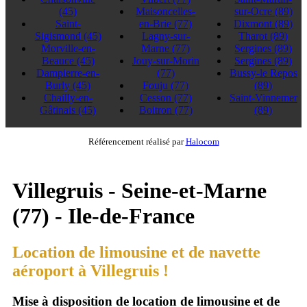
(45)
Maisoncelles-
sur-Ocre
(89)
Saint-
en-Brie
(77)
Dixmont
(89)
Sigismond
(45)
Lagny-sur-
Tharot
(89)
Morville-en-
Marne
(77)
Sergines
(89)
Beauce
(45)
Jouy-sur-Morin
Sergines
(89)
Dampierre-en-
(77)
Bussy-le Repos
Burly
(45)
Fouju
(77)
(89)
Chailly-en-
Cesson
(77)
Saint-Vinnemer
Gâtinais
(45)
Boitron
(77)
(89)
Référencement réalisé par
Halocom
Villegruis - Seine-et-Marne
(77) - Ile-de-France
Location de limousine et de navette
aéroport à Villegruis !
Mise à disposition de location de limousine et de