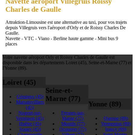
Navette aéroport Villegruis Roissy
Charles de Gaulle
Attraktion-Limousine est une alternative au taxi, pour vos trajets
depuis Villegruis vers l'aéroport d'Orly et de Roissy Charles De
Gaulle.
Navette - VTC - Viano - Berline haute gamme - Mini bus 9
places
Votre navette aéroport Orly et Roissy Charles de Gaulle est
disponible dans les départements Loiret (45), Seine-et-Marne (77) et
l'Yonne (89).
Loiret (45)
Seine-et-
Gémigny
(45)
Marne (77)
Marsainvilliers
Yonne (89)
(45)
Nogent-sur-
Fresnes-sur-
Vernisson
(45)
Marne
(77)
Quenne
(89)
Huêtre
(45)
Moutils
(77)
Vermenton
(89)
Sougy
(45)
Ocquerre
(77)
Irancy
(89)
Charsonville
Vilbert
(77)
Saint-Martin-