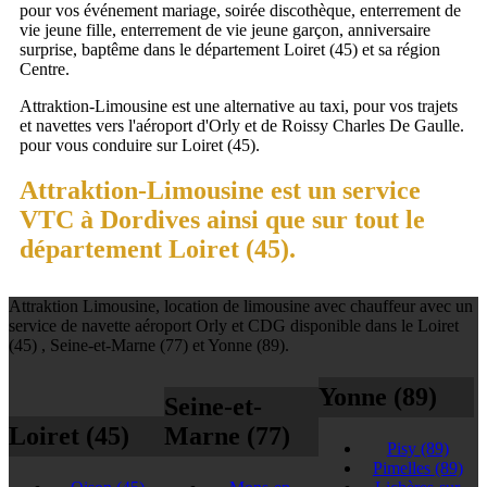
pour vos événement mariage, soirée discothèque, enterrement de
vie jeune fille, enterrement de vie jeune garçon, anniversaire
surprise, baptême dans le département Loiret (45) et sa région
Centre.
Attraktion-Limousine est une alternative au taxi, pour vos trajets
et navettes vers l'aéroport d'Orly et de Roissy Charles De Gaulle.
pour vous conduire sur Loiret (45).
Attraktion-Limousine est un service
VTC à Dordives ainsi que sur tout le
département Loiret (45).
Attraktion Limousine, location de limousine avec chauffeur avec un
service de navette aéroport Orly et CDG disponible dans le Loiret
(45) , Seine-et-Marne (77) et Yonne (89).
Yonne (89)
Seine-et-
Loiret (45)
Marne (77)
Pisy
(89)
Pimelles
(89)