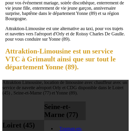
pour vos événement mariage, soirée discothèque, enterrement de
vie jeune fille, enterrement de vie jeune garçon, anniversaire
surprise, baptême dans le département Yonne (89) et sa région
Bourgogne.
Attraktion-Limousine est une alternative au taxi, pour vos trajets
et navettes vers l'aéroport d'Orly et de Roissy Charles De Gaulle.
pour vous conduire sur Yonne (89).
Attraktion-Limousine est un service
VTC à Grimault ainsi que sur tout le
département Yonne (89).
Attraktion Limousine, location de limousine avec chauffeur avec un
service de navette aéroport Orly et CDG disponible dans le Loiret
(45) , Seine-et-Marne (77) et Yonne (89).
Seine-et-
Marne (77)
Loiret (45)
Tournan-en-