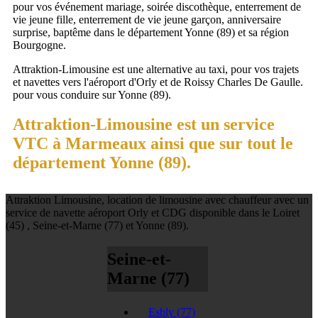
pour vos événement mariage, soirée discothèque, enterrement de
vie jeune fille, enterrement de vie jeune garçon, anniversaire
surprise, baptême dans le département Yonne (89) et sa région
Bourgogne.
Attraktion-Limousine est une alternative au taxi, pour vos trajets
et navettes vers l'aéroport d'Orly et de Roissy Charles De Gaulle.
pour vous conduire sur Yonne (89).
Attraktion-Limousine est un service
VTC à Marmeaux ainsi que sur tout le
département Yonne (89).
Attraktion Limousine, location de limousine avec chauffeur avec un
service de navette aéroport Orly et CDG disponible dans le Loiret
(45) , Seine-et-Marne (77) et Yonne (89).
Seine-et-
Marne (77)
Esbly
(77)