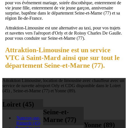
pour vos événement mariage, soirée discothèque, enterrement de
vie jeune fille, enterrement de vie jeune garçon, anniversaire
surprise, baptême dans le département Seine-et-Marne (77) et sa
région Ile-de-France.
Attraktion-Limousine est une alternative au taxi, pour vos trajets
et navettes vers l'aéroport d'Orly et de Roissy Charles De Gaulle.
pour vous conduire sur Seine-et-Marne (77).
Attraktion-Limousine est un service
VTC à Saint-Mard ainsi que sur tout le
département Seine-et-Marne (77).
Attraktion Limousine, location de limousine avec chauffeur avec un
service de navette aéroport Orly et CDG disponible dans le Loiret
(45) , Seine-et-Marne (77) et Yonne (89).
Loiret (45)
Seine-et-
Nancray-sur-
Marne (77)
Rimarde
(45)
Yonne (89)