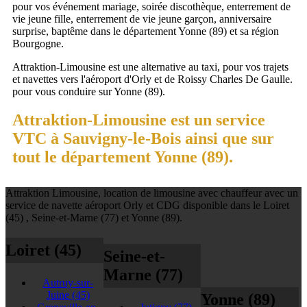
pour vos événement mariage, soirée discothèque, enterrement de
vie jeune fille, enterrement de vie jeune garçon, anniversaire
surprise, baptême dans le département Yonne (89) et sa région
Bourgogne.
Attraktion-Limousine est une alternative au taxi, pour vos trajets
et navettes vers l'aéroport d'Orly et de Roissy Charles De Gaulle.
pour vous conduire sur Yonne (89).
Attraktion-Limousine est un service
VTC à Sauvigny-le-Bois ainsi que sur
tout le département Yonne (89).
Attraktion Limousine, location de limousine avec chauffeur avec un
service de navette aéroport Orly et CDG disponible dans le Loiret
(45) , Seine-et-Marne (77) et Yonne (89).
Loiret (45)
Seine-et-
Marne (77)
Autruy-sur-
Juine
(45)
Yonne (89)