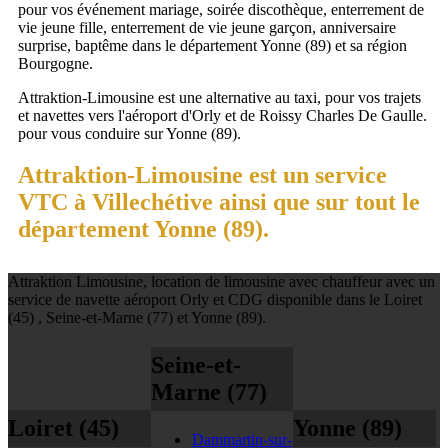
pour vos événement mariage, soirée discothèque, enterrement de
vie jeune fille, enterrement de vie jeune garçon, anniversaire
surprise, baptême dans le département Yonne (89) et sa région
Bourgogne.
Attraktion-Limousine est une alternative au taxi, pour vos trajets
et navettes vers l'aéroport d'Orly et de Roissy Charles De Gaulle.
pour vous conduire sur Yonne (89).
Attraktion-Limousine est un service
VTC à Villechétive ainsi que sur tout le
département Yonne (89).
Attraktion Limousine, location de limousine avec chauffeur avec un
service de navette aéroport Orly et CDG disponible dans le Loiret
(45) , Seine-et-Marne (77) et Yonne (89).
Seine-et-
Marne (77)
Loiret (45)
Yonne (89)
Dammartin-sur-