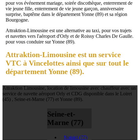
pour vos événement mariage, soirée discothèque, enterrement de
vie jeune fille, enterrement de vie jeune garçon, anniversaire
surprise, baptême dans le département Yonne (89) et sa région
Bourgogne.
Attraktion-Limousine est une alternative au taxi, pour vos trajets
et navettes vers l'aéroport d'Orly et de Roissy Charles De Gaulle.
pour vous conduire sur Yonne (89).
Attraktion-Limousine est un service
VTC à Vincelottes ainsi que sur tout le
département Yonne (89).
Attraktion Limousine, location de limousine avec chauffeur avec un
service de navette aéroport Orly et CDG disponible dans le Loiret
(45) , Seine-et-Marne (77) et Yonne (89).
Seine-et-
Marne (77)
Noisiel
(77)