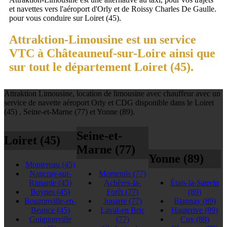
et navettes vers l'aéroport d'Orly et de Roissy Charles De Gaulle.
pour vous conduire sur Loiret (45).
Attraktion-Limousine est un service
VTC à Châteauneuf-sur-Loire ainsi que
sur tout le département Loiret (45).
Attraktion Limousine, location de limousine avec chauffeur avec un
service de navette aéroport Orly et CDG disponible dans le Loiret
(45) , Seine-et-Marne (77) et Yonne (89).
Seine-et-
Loiret (45)
Marne (77)
Yonne (89)
Montereau
(45)
Nancray-sur-
Montenils
(77)
Rimarde
(45)
Achères-la-
Étais-la-Sauvin
Boynes
(45)
Forêt
(77)
(89)
Bouzonville-en-
Jouarre
(77)
Blannay
(89)
Beauce
(45)
Laval-en Brie
Hauterive
(89)
Guignonville
(77)
Cuy
(89)