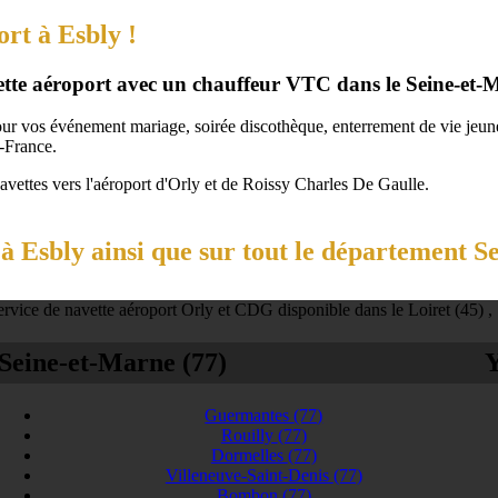
ort à Esbly !
vette aéroport avec un chauffeur VTC dans le Seine-et-
our vos événement mariage, soirée discothèque, enterrement de vie jeune 
-France.
navettes vers l'aéroport d'Orly et de Roissy Charles De Gaulle.
 Esbly ainsi que sur tout le département S
rvice de navette aéroport Orly et CDG disponible dans le Loiret (45) ,
Seine-et-Marne (77)
Y
Guermantes
(77)
Rouilly
(77)
Dormelles
(77)
Villeneuve-Saint-Denis
(77)
Bombon
(77)