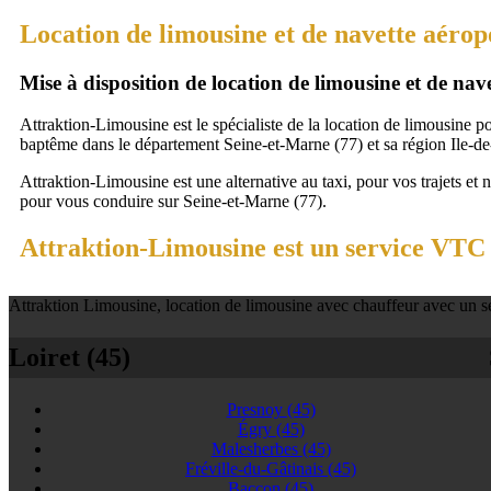
Location de limousine et de navette aérop
Mise à disposition de location de limousine et de na
Attraktion-Limousine est le spécialiste de la location de limousine p
baptême dans le département Seine-et-Marne (77) et sa région Ile-de
Attraktion-Limousine est une alternative au taxi, pour vos trajets et 
pour vous conduire sur Seine-et-Marne (77).
Attraktion-Limousine est un service VTC à
Attraktion Limousine, location de limousine avec chauffeur avec un se
Loiret (45)
Presnoy
(45)
Égry
(45)
Malesherbes
(45)
Fréville-du-Gâtinais
(45)
Baccon
(45)