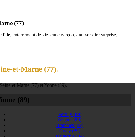
Marne (77)
fille, enterrement de vie jeune garçon, anniversaire surprise,
eine-et-Marne (77).
 Seine-et-Marne (77) et Yonne (89).
onne (89)
Vertilly
(89)
Sognes
(89)
Branches
(89)
Dracy
(89)
Hauterive
(89)