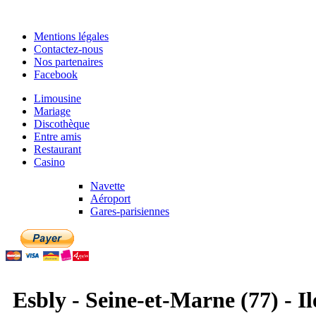
Mentions légales
Contactez-nous
Nos partenaires
Facebook
Limousine
Mariage
Discothèque
Entre amis
Restaurant
Casino
Navette
Aéroport
Gares-parisiennes
Esbly - Seine-et-Marne (77) - I