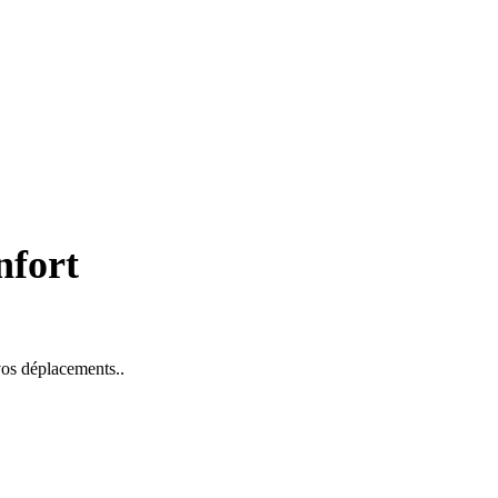
nfort
 vos déplacements..