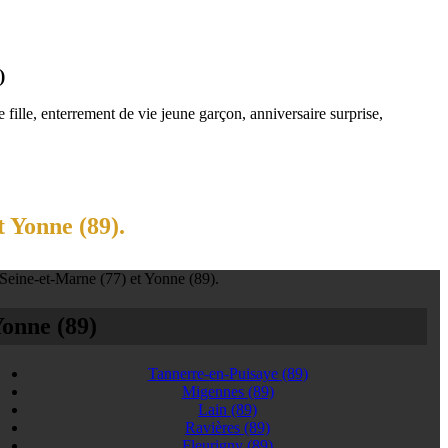
)
fille, enterrement de vie jeune garçon, anniversaire surprise,
 Yonne (89).
 Seine-et-Marne (77) et Yonne (89).
onne (89)
Tannerre-en-Puisaye
(89)
Migennes
(89)
Lain
(89)
Ravières
(89)
Fleurigny
(89)