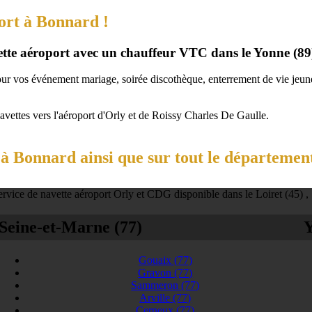
ort à Bonnard !
vette aéroport avec un chauffeur VTC dans le Yonne (89
our vos événement mariage, soirée discothèque, enterrement de vie jeune 
navettes vers l'aéroport d'Orly et de Roissy Charles De Gaulle.
à Bonnard ainsi que sur tout le département
rvice de navette aéroport Orly et CDG disponible dans le Loiret (45) ,
Seine-et-Marne (77)
Y
Gouaix
(77)
Gravon
(77)
Sammeron
(77)
Arville
(77)
Cerneux
(77)