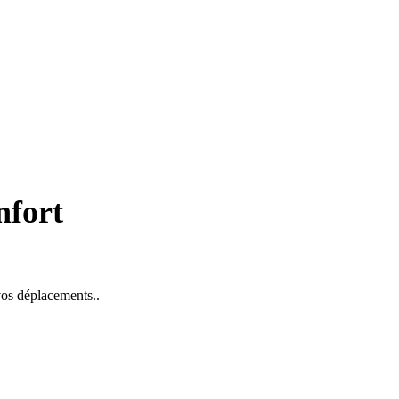
nfort
 vos déplacements..