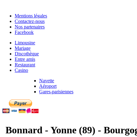
Mentions légales
Contactez-nous
Nos partenaires
Facebook
Limousine
Mariage
Discothèque
Entre amis
Restaurant
Casino
Navette
Aéroport
Gares-parisiennes
Bonnard - Yonne (89) - Bourgo