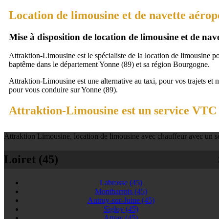
Location de limousine et de navette aérop
Mise à disposition de location de limousine et de na
Attraktion-Limousine est le spécialiste de la location de limousine p
baptême dans le département Yonne (89) et sa région Bourgogne.
Attraktion-Limousine est une alternative au taxi, pour vos trajets et 
pour vous conduire sur Yonne (89).
Attraktion-Limousine est un service VTC 
Attraktion Limousine, location de limousine avec chauffeur avec un se
Loiret (45)
Labrosse
(45)
Montbarrois
(45)
Autruy-sur-Juine
(45)
Sigloy
(45)
Attray
(45)