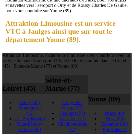
et navettes vers l'aéroport d'Orly et de Roissy Charles De Gaulle.
pour vous conduire sur Yonne (89).
Attraktion-Limousine est un service
VTC à Jaulges ainsi que sur tout le
département Yonne (89).
Attraktion Limousine, location de limousine avec chauffeur avec un
service de navette aéroport Orly et CDG disponible dans le Loiret
(45) , Seine-et-Marne (77) et Yonne (89).
Seine-et-
Loiret (45)
Marne (77)
Yonne (89)
Attray
(45)
Crégy-lès-
Montbarrois
Meaux
(77)
(45)
Chalifert
(77)
Dracy
(89)
Les Bordes
(45)
Voisenon
(77)
Fleys
(89)
Saint-Péravy-
Chailly-en-Brie
Escamps
(89)
Épreux
(45)
(77)
Égriselles-le-