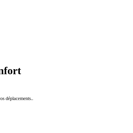
nfort
 vos déplacements..