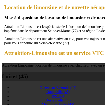
Location de limousine et de navette aérop
Mise à disposition de location de limousine et de na
Attraktion-Limousine est le spécialiste de la location de limousine p
baptême dans le département Seine-et-Marne (77) et sa région Ile-de
Attraktion-Limousine est une alternative au taxi, pour vos trajets et 
pour vous conduire sur Seine-et-Marne (77).
Attraktion-Limousine est un service VTC à
Attraktion Limousine, location de limousine avec chauffeur avec un se
Loiret (45)
Quiers-sur-Bézonde
(45)
Nangeville
(45)
Izy
(45)
Dossainville
(45)
Meung-sur-Loire
(45)