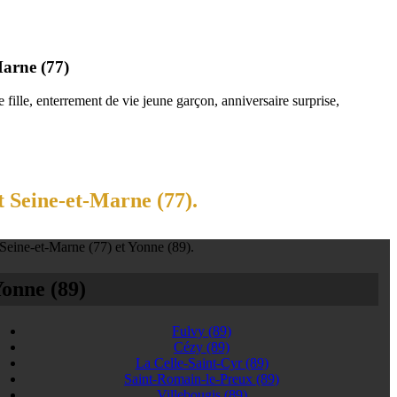
Marne (77)
fille, enterrement de vie jeune garçon, anniversaire surprise,
t Seine-et-Marne (77).
 Seine-et-Marne (77) et Yonne (89).
onne (89)
Fulvy
(89)
Cézy
(89)
La Celle-Saint-Cyr
(89)
Saint-Romain-le-Preux
(89)
Villebougis
(89)