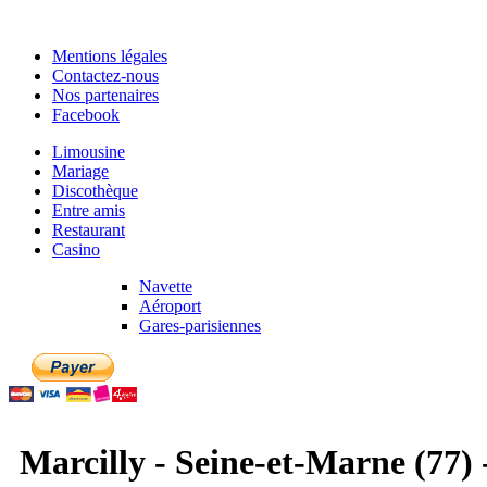
Mentions légales
Contactez-nous
Nos partenaires
Facebook
Limousine
Mariage
Discothèque
Entre amis
Restaurant
Casino
Navette
Aéroport
Gares-parisiennes
Marcilly - Seine-et-Marne (77) 