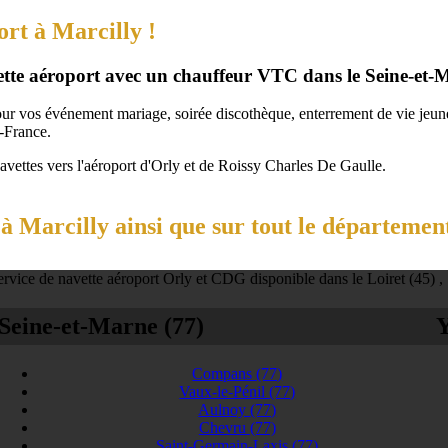
ort à Marcilly !
vette aéroport avec un chauffeur VTC dans le Seine-et-
our vos événement mariage, soirée discothèque, enterrement de vie jeune 
-France.
navettes vers l'aéroport d'Orly et de Roissy Charles De Gaulle.
 Marcilly ainsi que sur tout le départemen
rvice de navette aéroport Orly et CDG disponible dans le Loiret (45) ,
Seine-et-Marne (77)
Y
Compans
(77)
Vaux-le-Pénil
(77)
Aulnoy
(77)
Chevru
(77)
Saint-Germain-Laxis
(77)