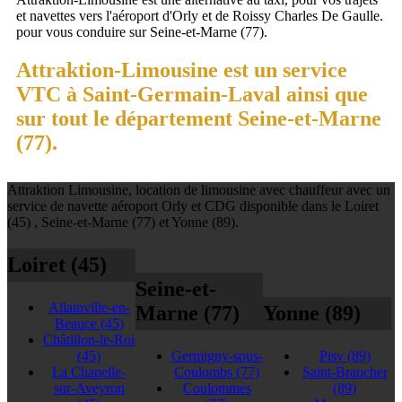
et navettes vers l'aéroport d'Orly et de Roissy Charles De Gaulle.
pour vous conduire sur Seine-et-Marne (77).
Attraktion-Limousine est un service
VTC à Saint-Germain-Laval ainsi que
sur tout le département Seine-et-Marne
(77).
Attraktion Limousine, location de limousine avec chauffeur avec un
service de navette aéroport Orly et CDG disponible dans le Loiret
(45) , Seine-et-Marne (77) et Yonne (89).
Loiret (45)
Seine-et-
Allainville-en-
Marne (77)
Yonne (89)
Beauce
(45)
Châtillon-le-Roi
(45)
Germigny-sous-
Pisy
(89)
La Chapelle-
Coulombs
(77)
Saint-Brancher
sur-Aveyron
Coulommes
(89)