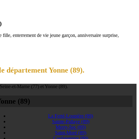
)
fille, enterrement de vie jeune garçon, anniversaire surprise,
le département Yonne (89).
 Seine-et-Marne (77) et Yonne (89).
onne (89)
La Ferté-Loupière
(89)
Sainte-Pallaye
(89)
Merry-Sec
(89)
Saint-Moré
(89)
Coulangeron
(89)