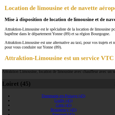
Location de limousine et de navette aérop
Mise à disposition de location de limousine et de na
Attraktion-Limousine est le spécialiste de la location de limousine p
baptême dans le département Yonne (89) et sa région Bourgogne.
Attraktion-Limousine est une alternative au taxi, pour vos trajets et 
pour vous conduire sur Yonne (89).
Attraktion-Limousine est un service VTC 
Attraktion Limousine, location de limousine avec chauffeur avec un se
Loiret (45)
Dammarie-en-Puisaye
(45)
Guilly
(45)
Gien
(45)
Beaugency
(45)
Paucourt
(45)