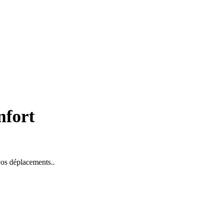
nfort
 vos déplacements..