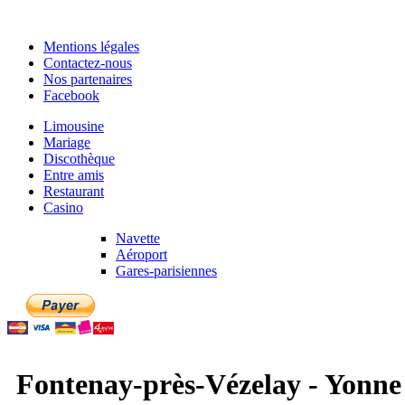
Mentions légales
Contactez-nous
Nos partenaires
Facebook
Limousine
Mariage
Discothèque
Entre amis
Restaurant
Casino
Navette
Aéroport
Gares-parisiennes
Fontenay-près-Vézelay - Yonne