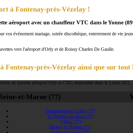
ort à Fontenay-près-Vézelay !
vette aéroport avec un chauffeur VTC dans le Yonne (89
our vos événement mariage, soirée discothèque, enterrement de vie jeune 
navettes vers l'aéroport d'Orly et de Roissy Charles De Gaulle.
à Fontenay-près-Vézelay ainsi que sur tout 
rvice de navette aéroport Orly et CDG disponible dans le Loiret (45) ,
Seine-et-Marne (77)
Y
Dammartin-en-Goële
(77)
Le Plessis-aux-Bois
(77)
Villuis
(77)
Magny-le-Hongre
(77)
Grisy-sur-Seine
(77)