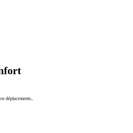
nfort
 vos déplacements..