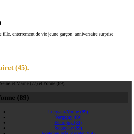
)
fille, enterrement de vie jeune garçon, anniversaire surprise,
iret (45).
 Seine-et-Marne (77) et Yonne (89).
onne (89)
Lucy-sur-Yonne
(89)
Vergigny
(89)
Fleurigny
(89)
Seignelay
(89)
Fontenay-près-Vézelay
(89)