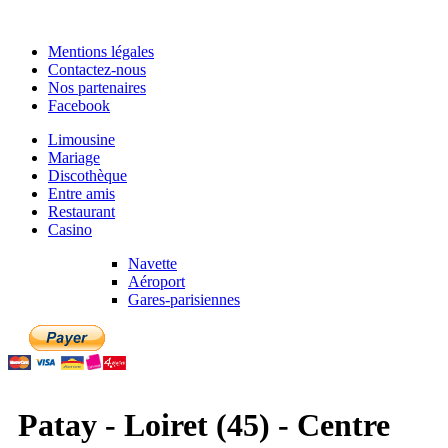
Mentions légales
Contactez-nous
Nos partenaires
Facebook
Limousine
Mariage
Discothèque
Entre amis
Restaurant
Casino
Navette
Aéroport
Gares-parisiennes
Patay - Loiret (45) - Centre