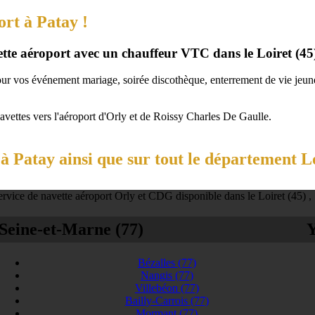
ort à Patay !
vette aéroport avec un chauffeur VTC dans le Loiret (45
our vos événement mariage, soirée discothèque, enterrement de vie jeune 
navettes vers l'aéroport d'Orly et de Roissy Charles De Gaulle.
 Patay ainsi que sur tout le département Lo
rvice de navette aéroport Orly et CDG disponible dans le Loiret (45) ,
Seine-et-Marne (77)
Y
Bézalles
(77)
Nangis
(77)
Villebéon
(77)
Bailly-Carrois
(77)
Mormant
(77)