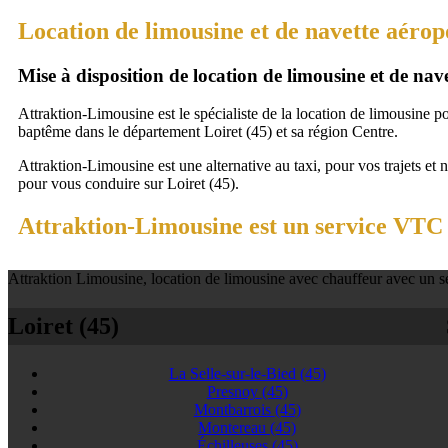
Location de limousine et de navette aérop
Mise à disposition de location de limousine et de na
Attraktion-Limousine est le spécialiste de la location de limousine p
baptême dans le département Loiret (45) et sa région Centre.
Attraktion-Limousine est une alternative au taxi, pour vos trajets et 
pour vous conduire sur Loiret (45).
Attraktion-Limousine est un service VTC à
Attraktion Limousine, location de limousine avec chauffeur avec un se
Loiret (45)
La Selle-sur-le-Bied
(45)
Presnoy
(45)
Montbarrois
(45)
Montereau
(45)
Échilleuses
(45)