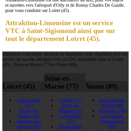
et navettes vers l'aéroport d'Orly et de Roissy Charles De Gaulle.
pour vous conduire sur Loiret (45).
Attraktion-Limousine est un service
VTC à Saint-Sigismond ainsi que sur
tout le département Loiret (45).
Attraktion Limousine, location de limousine avec chauffeur avec un
service de navette aéroport Orly et CDG disponible dans le Loiret
(45) , Seine-et-Marne (77) et Yonne (89).
Seine-et-
Loiret (45)
Marne (77)
Yonne (89)
Charsonville
Gastins
(77)
Saint-Maurice-
(45)
Trocy-en-
le-Vieil
(89)
Neuvy-en-
Multien
(77)
Arthonnay
(89)
Sullias
(45)
La Rochette
La Chapelle-
Huisseau-sur-
(77)
Vaupelteigne
Mauves
(45)
Mauperthuis
(89)