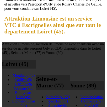
et navettes vers l'aéroport d'Orly et de Roissy Charles De Gaulle.
pour vous conduire sur Loiret (45).
Attraktion-Limousine est un service
VTC à Escrignelles ainsi que sur tout le
département Loiret (45).
Attraktion Limousine, location de limousine avec chauffeur avec un
service de navette aéroport Orly et CDG disponible dans le Loiret
(45) , Seine-et-Marne (77) et Yonne (89).
Loiret (45)
Montliard
(45)
Seine-et-
Guilly
(45)
Chailly-en-
Marne (77)
Yonne (89)
Gâtinais
(45)
Bonny-sur-
Loire
(45)
Saint-Méry
(77)
Laroche-Saint-
Lion-en-Sullias
Sourdun
(77)
Cydroine
(89)
(45)
Émerainville
Migé
(89)