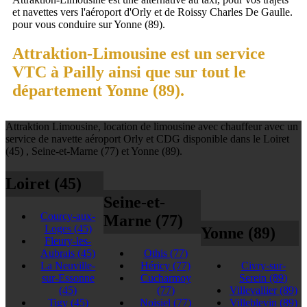
et navettes vers l'aéroport d'Orly et de Roissy Charles De Gaulle.
pour vous conduire sur Yonne (89).
Attraktion-Limousine est un service
VTC à Pailly ainsi que sur tout le
département Yonne (89).
Attraktion Limousine, location de limousine avec chauffeur avec un
service de navette aéroport Orly et CDG disponible dans le Loiret
(45) , Seine-et-Marne (77) et Yonne (89).
Loiret (45)
Seine-et-
Courcy-aux-
Marne (77)
Loges
(45)
Yonne (89)
Fleury-les-
Aubrais
(45)
Othis
(77)
La Neuville-
Héricy
(77)
Civry-sur-
sur-Essonne
Cucharmoy
Serein
(89)
(45)
(77)
Villevallier
(89)
Tigy
(45)
Noisiel
(77)
Villeblevin
(89)