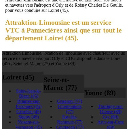
et navettes vers l'aéroport d'Orly et de Roissy Charles De Gaulle.
pour vous conduire sur Loiret (45).
Attraktion-Limousine est un service
VTC à Pannecières ainsi que sur tout le
département Loiret (45).
Attraktion Limousine, location de limousine avec chauffeur avec un
service de navette aéroport Orly et CDG disponible dans le Loiret
(45) , Seine-et-Marne (77) et Yonne (89).
Loiret (45)
Seine-et-
Marne (77)
Saint-Jean-le-
Yonne (89)
Blanc
(45)
Briarres-sur-
Crisenoy
(77)
Essonnes
(45)
Giremoutiers
Thorigny-sur-
Griselles
(45)
(77)
Oreuse
(89)
Sigloy
(45)
Fay-lès-
Cry
(89)
Nogent-sur-
Nemours
(77)
Arcy-sur-Cure
Vernisson
(45)
Courtacon
(77)
(89)