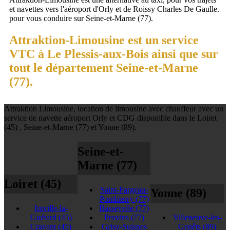
et navettes vers l'aéroport d'Orly et de Roissy Charles De Gaulle.
pour vous conduire sur Seine-et-Marne (77).
Attraktion-Limousine est un service
VTC à Le Plessis-aux-Bois ainsi que sur
tout le département Seine-et-Marne
(77).
Attraktion Limousine, location de limousine avec chauffeur avec un
service de navette aéroport Orly et CDG disponible dans le Loiret
(45) , Seine-et-Marne (77) et Yonne (89).
Seine-et-
Marne (77)
Loiret (45)
Saint-Fargeau-
Yonne (89)
Ponthierry
(77)
Intville-la-
Bassevelle
(77)
Guétard
(45)
Provins
(77)
Villeneuve-les-
Cravant
(45)
Grisy-Suisnes
Genêts
(89)