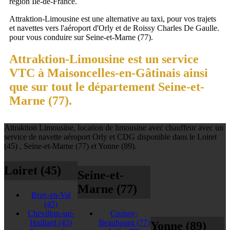
région Ile-de-France.
Attraktion-Limousine est une alternative au taxi, pour vos trajets
et navettes vers l'aéroport d'Orly et de Roissy Charles De Gaulle.
pour vous conduire sur Seine-et-Marne (77).
Attraktion-Limousine est un service
VTC à Maisoncelles-en-Gâtinais ainsi
que sur tout le département Seine-et-
Marne (77).
Attraktion Limousine, location de limousine avec chauffeur avec un
service de navette aéroport Orly et CDG disponible dans le Loiret
(45) , Seine-et-Marne (77) et Yonne (89).
Loiret (45)
Seine-et-
Marne (77)
Bray-en-Val
(45)
Chevillon-sur-
Croissy-
Huillard
(45)
Beaubourg
(77)
Yonne (89)