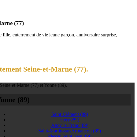
Marne (77)
fille, enterrement de vie jeune garçon, anniversaire surprise,
rtement Seine-et-Marne (77).
 Seine-et-Marne (77) et Yonne (89).
onne (89)
Saint-Clément
(89)
Héry
(89)
Ancy-le-Franc
(89)
Saint-Martin-sur-Armançon
(89)
Plessis-Saint-Jean
(89)