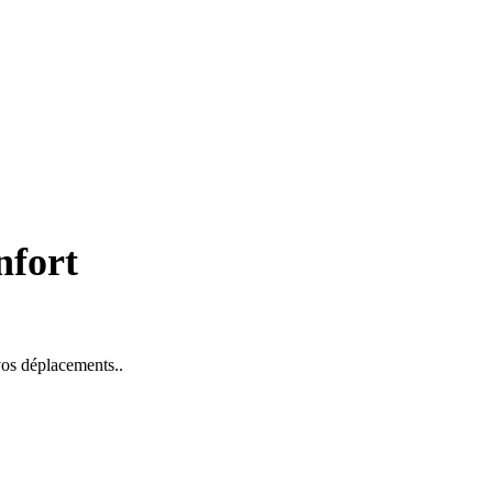
nfort
 vos déplacements..