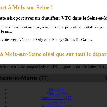
ort à Melz-sur-Seine !
vette aéroport avec un chauffeur VTC dans le Seine-et-
our vos événement mariage, soirée discothèque, enterrement de vie jeune 
-France.
navettes vers l'aéroport d'Orly et de Roissy Charles De Gaulle.
à Melz-sur-Seine ainsi que sur tout le dépa
rvice de navette aéroport Orly et CDG disponible dans le Loiret (45) ,
Seine-et-Marne (77)
Y
Diant
(77)
Villenoy
(77)
Verneuil-l'Étang
(77)
Cuisy
(77)
Férolles-Attilly
(77)