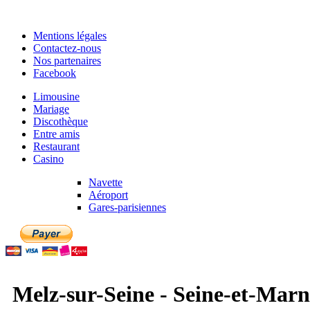
Mentions légales
Contactez-nous
Nos partenaires
Facebook
Limousine
Mariage
Discothèque
Entre amis
Restaurant
Casino
Navette
Aéroport
Gares-parisiennes
Melz-sur-Seine - Seine-et-Marne