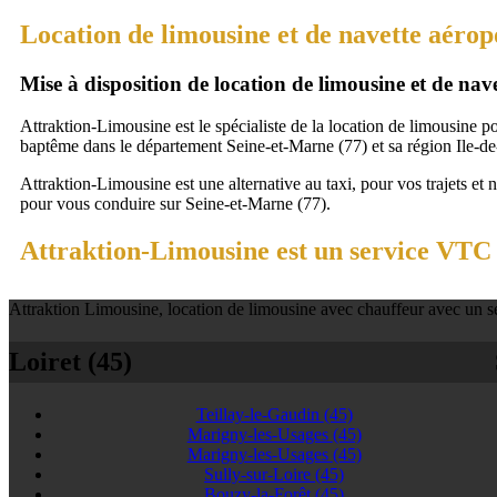
Location de limousine et de navette aérop
Mise à disposition de location de limousine et de na
Attraktion-Limousine est le spécialiste de la location de limousine p
baptême dans le département Seine-et-Marne (77) et sa région Ile-de
Attraktion-Limousine est une alternative au taxi, pour vos trajets et 
pour vous conduire sur Seine-et-Marne (77).
Attraktion-Limousine est un service VTC 
Attraktion Limousine, location de limousine avec chauffeur avec un se
Loiret (45)
Teillay-le-Gaudin
(45)
Marigny-les-Usages
(45)
Marigny-les-Usages
(45)
Sully-sur-Loire
(45)
Bouzy-la-Forêt
(45)