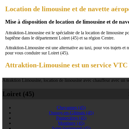
Location de limousine et de navette aérop
Mise à disposition de location de limousine et de na
Attraktion-Limousine est le spécialiste de la location de limousine p
baptême dans le département Loiret (45) et sa région Centre.
Attraktion-Limousine est une alternative au taxi, pour vos trajets et 
pour vous conduire sur Loiret (45).
Attraktion-Limousine est un service VTC à
Attraktion Limousine, location de limousine avec chauffeur avec un se
Loiret (45)
Chevannes
(45)
Oussoy-en-Gâtinais
(45)
Pannecières
(45)
Montigny
(45)
Saint-Sigismond
(45)