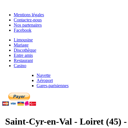
Mentions légales
Contactez-nous
Nos partenaires
Facebook
Limousine
Mariage
Discothèque
Entre amis
Restaurant
Casino
Navette
Aéroport
Gares-parisiennes
Saint-Cyr-en-Val - Loiret (45) 