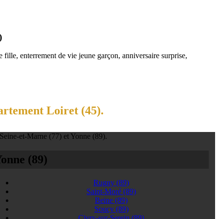
)
fille, enterrement de vie jeune garçon, anniversaire surprise,
artement Loiret (45).
 Seine-et-Marne (77) et Yonne (89).
onne (89)
Rugny
(89)
Saint-Moré
(89)
Beine
(89)
Soucy
(89)
Civry-sur-Serein
(89)