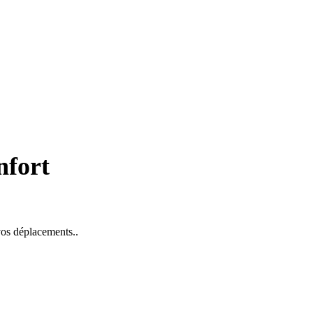
nfort
 vos déplacements..