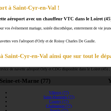
ort à Saint-Cyr-en-Val !
vette aéroport avec un chauffeur VTC dans le Loiret (45
our vos événement mariage, soirée discothèque, enterrement de vie jeune 
navettes vers l'aéroport d'Orly et de Roissy Charles De Gaulle.
 Saint-Cyr-en-Val ainsi que sur tout le dép
rvice de navette aéroport Orly et CDG disponible dans le Loiret (45) ,
Seine-et-Marne (77)
Y
Villeroy
(77)
Saint-Mammès
(77)
Courtry
(77)
Chalmaison
(77)
Nandy
(77)