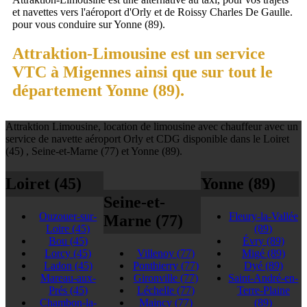
et navettes vers l'aéroport d'Orly et de Roissy Charles De Gaulle.
pour vous conduire sur Yonne (89).
Attraktion-Limousine est un service
VTC à Migennes ainsi que sur tout le
département Yonne (89).
Attraktion Limousine, location de limousine avec chauffeur avec un
service de navette aéroport Orly et CDG disponible dans le Loiret
(45) , Seine-et-Marne (77) et Yonne (89).
Loiret (45)
Yonne (89)
Seine-et-
Ouzouer-sur-
Fleury-la-Vallée
Marne (77)
Loire
(45)
(89)
Bou
(45)
Évry
(89)
Lorcy
(45)
Villenoy
(77)
Migé
(89)
Ladon
(45)
Ponthierry
(77)
Dyé
(89)
Mareau-aux-
Gironville
(77)
Saint-André-en-
Prés
(45)
Léchelle
(77)
Terre-Plaine
Chambon-la-
Maincy
(77)
(89)