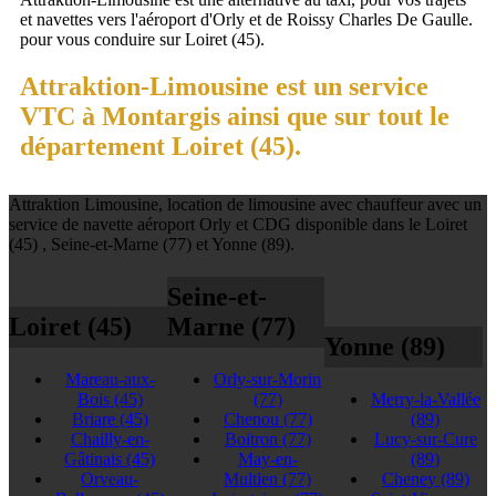
et navettes vers l'aéroport d'Orly et de Roissy Charles De Gaulle.
pour vous conduire sur Loiret (45).
Attraktion-Limousine est un service
VTC à Montargis ainsi que sur tout le
département Loiret (45).
Attraktion Limousine, location de limousine avec chauffeur avec un
service de navette aéroport Orly et CDG disponible dans le Loiret
(45) , Seine-et-Marne (77) et Yonne (89).
Seine-et-
Loiret (45)
Marne (77)
Yonne (89)
Mareau-aux-
Orly-sur-Morin
Bois
(45)
(77)
Merry-la-Vallée
Briare
(45)
Chenou
(77)
(89)
Chailly-en-
Boitron
(77)
Lucy-sur-Cure
Gâtinais
(45)
May-en-
(89)
Orveau-
Multien
(77)
Cheney
(89)