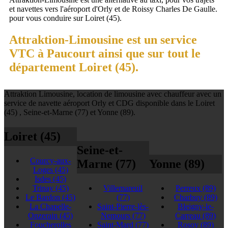
et navettes vers l'aéroport d'Orly et de Roissy Charles De Gaulle.
pour vous conduire sur Loiret (45).
Attraktion-Limousine est un service
VTC à Paucourt ainsi que sur tout le
département Loiret (45).
Attraktion Limousine, location de limousine avec chauffeur avec un
service de navette aéroport Orly et CDG disponible dans le Loiret
(45) , Seine-et-Marne (77) et Yonne (89).
Loiret (45)
Seine-et-
Courcy-aux-
Marne (77)
Yonne (89)
Loges
(45)
Isdes
(45)
Trinay
(45)
Villemareuil
Perreux
(89)
Le Bardon
(45)
(77)
Charbuy
(89)
La Chapelle-
Saint-Pierre-lès-
Bleigny-le-
Onzerain
(45)
Nemours
(77)
Carreau
(89)
Foucherolles
Saint-Mard
(77)
Rosoy
(89)