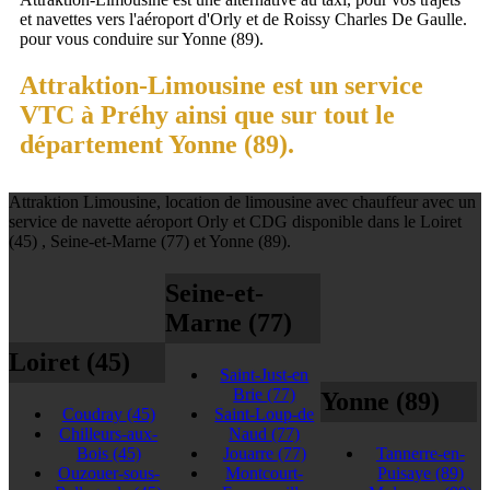
et navettes vers l'aéroport d'Orly et de Roissy Charles De Gaulle.
pour vous conduire sur Yonne (89).
Attraktion-Limousine est un service
VTC à Préhy ainsi que sur tout le
département Yonne (89).
Attraktion Limousine, location de limousine avec chauffeur avec un
service de navette aéroport Orly et CDG disponible dans le Loiret
(45) , Seine-et-Marne (77) et Yonne (89).
Seine-et-
Marne (77)
Loiret (45)
Saint-Just-en
Brie
(77)
Yonne (89)
Coudray
(45)
Saint-Loup-de
Chilleurs-aux-
Naud
(77)
Bois
(45)
Jouarre
(77)
Tannerre-en-
Ouzouer-sous-
Montcourt-
Puisaye
(89)