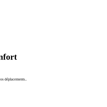
nfort
 vos déplacements..