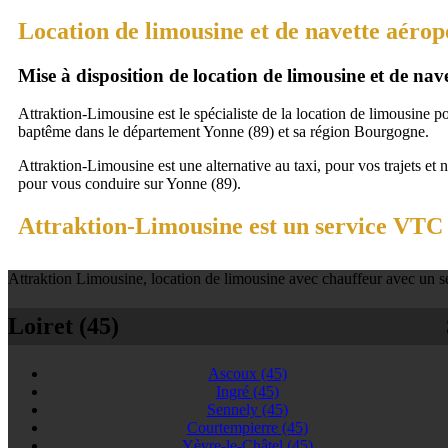
Location de limousine et de navette aérop
Mise à disposition de location de limousine et de na
Attraktion-Limousine est le spécialiste de la location de limousine p
baptême dans le département Yonne (89) et sa région Bourgogne.
Attraktion-Limousine est une alternative au taxi, pour vos trajets et 
pour vous conduire sur Yonne (89).
Attraktion-Limousine est un service VTC à
Attraktion Limousine, location de limousine avec chauffeur avec un se
Loiret (45)
Ascoux
(45)
Ingré
(45)
Sennely
(45)
Courtempierre
(45)
Yèvre-le-Châtel
(45)