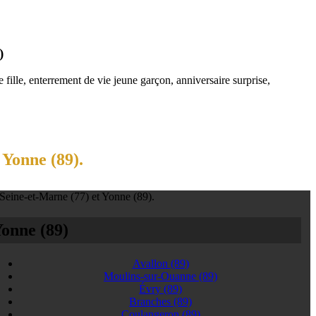
)
fille, enterrement de vie jeune garçon, anniversaire surprise,
 Yonne (89).
 Seine-et-Marne (77) et Yonne (89).
onne (89)
Avallon
(89)
Moulins-sur-Ouanne
(89)
Évry
(89)
Branches
(89)
Coulangeron
(89)