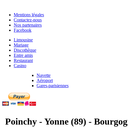
Mentions légales
Contactez-nous
Nos partenaires
Facebook
Limousine
Mariage
Discothèque
Entre amis
Restaurant
Casino
Navette
Aéroport
Gares-parisiennes
Poinchy - Yonne (89) - Bourgo