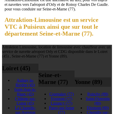
et navettes vers l'aéroport d'Orly et de Roissy Charles De Gaulle.
pour vous conduire sur Seine-et-Marne (77).
Attraktion-Limousine est un service
VTC à Puisieux ainsi que sur tout le
département Seine-et-Marne (77).
Attraktion Limousine, location de limousine avec chauffeur avec un
service de navette aéroport Orly et CDG disponible dans le Loiret
(45) , Seine-et-Marne (77) et Yonne (89).
Loiret (45)
Seine-et-
Aulnay-la-
Marne (77)
Yonne (89)
Rivière
(45)
Saint-Jean-le-
Blanc
(45)
Courpalay
(77)
Poinchy
(89)
Châlette-sur-
Fromont
(77)
Saint-Florentin
Loing
(45)
Luzancy
(77)
(89)
La Chapelle-
Passy-sur-Seine
Dixmont
(89)
sur-Aveyron
(77)
Chemilly-sur-