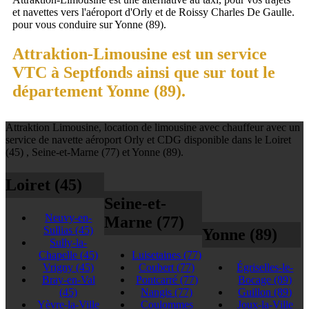
et navettes vers l'aéroport d'Orly et de Roissy Charles De Gaulle.
pour vous conduire sur Yonne (89).
Attraktion-Limousine est un service
VTC à Septfonds ainsi que sur tout le
département Yonne (89).
Attraktion Limousine, location de limousine avec chauffeur avec un
service de navette aéroport Orly et CDG disponible dans le Loiret
(45) , Seine-et-Marne (77) et Yonne (89).
Loiret (45)
Seine-et-
Neuvy-en-
Marne (77)
Sullias
(45)
Yonne (89)
Sully-la-
Chapelle
(45)
Luisetaines
(77)
Vrigny
(45)
Coubert
(77)
Égriselles-le-
Bray-en-Val
Pontcarré
(77)
Bocage
(89)
(45)
Nangis
(77)
Guillon
(89)
Yèvre-la-Ville
Coulommes
Joux-la-Ville