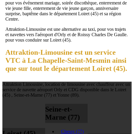
pour vos événement mariage, soirée discothèque, enterrement de
vie jeune fille, enterrement de vie jeune garçon, anniversaire
surprise, baptême dans le département Loiret (45) et sa région
Centre.
Attraktion-Limousine est une alternative au taxi, pour vos trajets
et navettes vers l'aéroport d'Orly et de Roissy Charles De Gaulle.
pour vous conduire sur Loiret (45).
Attraktion-Limousine est un service
VTC à La Chapelle-Saint-Mesmin ainsi
que sur tout le département Loiret (45).
Attraktion Limousine, location de limousine avec chauffeur avec un
service de navette aéroport Orly et CDG disponible dans le Loiret
(45) , Seine-et-Marne (77) et Yonne (89).
Seine-et-
Marne (77)
Chessy
(77)
Loiret (45)